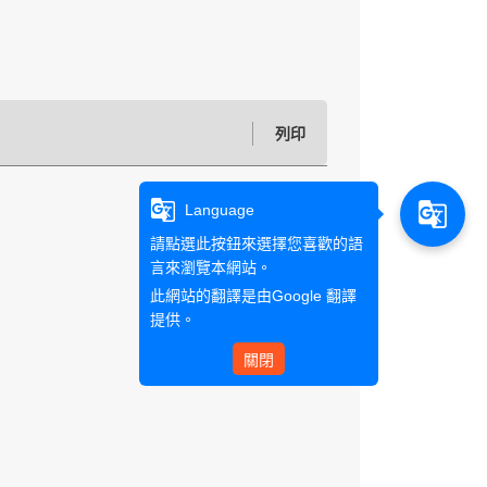
列印
g_translate
g_translate
Language
請點選此按鈕來選擇您喜歡的語
言來瀏覽本網站。
此網站的翻譯是由
Google 翻譯
提供。
關閉