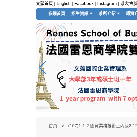
跳
文藻首頁
|
English
|
Facebook
|
Instagram
|
系友會
到
系網首頁
招生資訊
系所介紹
師資
主
要
內
容
區
塊
:::
首頁
(107)1-1-2 國貿業務技術士丙級2-1