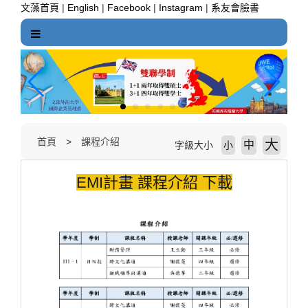
跳
文藻首頁
|
English
|
Facebook
|
Instagram
|
系友會臉書
到
主
要
內
容
區
塊
首頁
課程介紹
大
中
字級大小
小
EMI計畫 課程介紹 下載