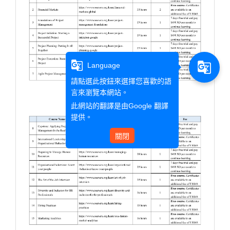
g_translate
g_translate
Language
請點選此按鈕來選擇您喜歡的語
言來瀏覽本網站。
此網站的翻譯是由
Google 翻譯
提供。
關閉