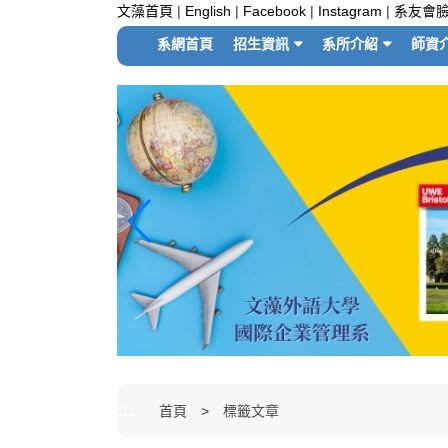
跳
文藻首頁
|
English
|
Facebook
|
Instagram
|
系友會
到
系網首頁
招生資訊
系所介紹
師資
主
要
內
容
區
塊
:::
首頁
標籤文章