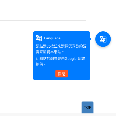
g_translate
g_translate
Language
請點選此按鈕來選擇您喜歡的語
言來瀏覽本網站。
此網站的翻譯是由
Google 翻譯
提供。
關閉
TOP