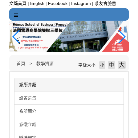
跳
文藻首頁
|
English
|
Facebook
|
Instagram
|
系友會臉書
到
主
要
內
容
區
塊
首頁
教學資源
大
中
字級大小
小
系所介紹
設置背景
系所簡介
系徽介紹
辦法規定