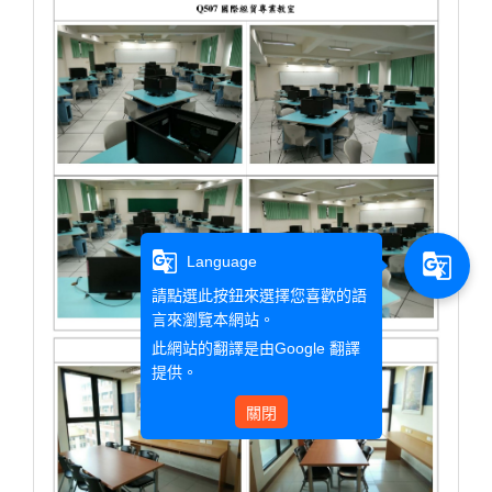
g_translate
g_translate
Language
請點選此按鈕來選擇您喜歡的語
言來瀏覽本網站。
此網站的翻譯是由
Google 翻譯
提供。
關閉