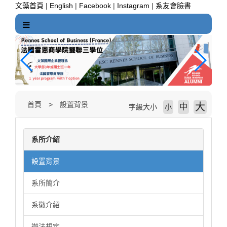
跳
文藻首頁
|
English
|
Facebook
|
Instagram
|
系友會臉書
到
主
要
內
容
區
塊
首頁
設置背景
大
中
字級大小
小
系所介紹
設置背景
系所簡介
系徽介紹
辦法規定