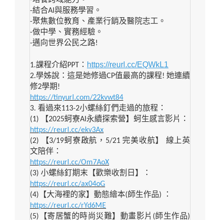
-
培養跨域能力。
-
結合
AI
與服務學習。
-
聚焦數位教育、產業行銷及醫院志工。
-
做中學、實務經驗。
-
邁向世界公民之路
!
https://reurl.cc/EQWkL1
1.
課程介紹
PPT
：
2.
學姊說：這是她修過
CP
值最高的課程
!
她連續
修
2
學期
!
https://tinyurl.com/22kvwt84
3.
看過來
113-2
小螺絲釘們走過的旅程：
(1)
【
2025
蚵寮
AI
永續探索營】蚵生感言影片：
https://reurl.cc/ekv3Ax
(2)
【
3/19
蚵寮啟航，
5/21
完美收航】
線上英
文陪伴：
https://reurl.cc/Om7AoX
(3)
小螺絲釘期末【歡樂收割日】：
https://reurl.cc/ax04oG
(4)
【大海裡的家】動態繪本
(
師生作品
)
：
https://reurl.cc/rYd6ME
(5)
【寄居蟹的時尚災難】動畫影片
(
師生作品
)