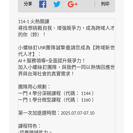
分享
列印
114-1
火熱開課
尋找想挑戰自我、增強競爭力，成為跨域人才
的你（妳）！
小螺絲釘
USR
團隊誠摯邀請您成為【跨域新世
代人才】：
AI
＋服務領導
=
全面提升競爭力！
加入小螺絲釘團隊，與我們一同以熱情回應世
界與台灣社會的真實需求！
團隊用心規劃：
一門
4
學分深碗課程（代碼：
1144
）
一門
1
學分微型課程（代碼：
1160
）
第一次加退選時間：
2025.07.07-07.10
課程特色：