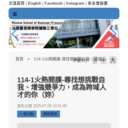
跳
文藻首頁
|
English
|
Facebook
|
Instagram
|
系友會臉書
到
主
要
內
容
區
塊
首頁
114-1火熱開課-尋找想挑戰自我、增強競爭力，成為跨域人才的你（妳）
大
中
字級大小
小
114-1火熱開課-尋找想挑戰自
我、增強競爭力，成為跨域人
才的你（妳）
發布日期 2025-07-08 13:51:00
一般活動
課程資訊