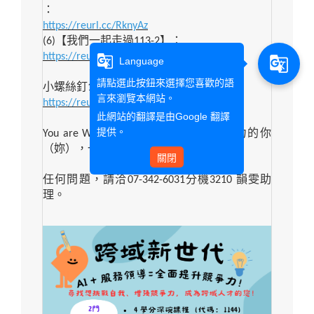
：
https://reurl.cc/RknyAz
(6)
【我們一起走過
113-2
】：
https://reurl.cc/ax043Q
g_translate
g_translate
Language
請點選此按鈕來選擇您喜歡的語
小螺絲釘114-1課程FB連結：
言來瀏覽本網站。
https://reurl.cc/9noGmX
此網站的翻譯是由
Google 翻譯
提供。
You are Wanted!
歡迎有熱情、有行動力的你
（妳），一起加入小螺絲釘的行列！
關閉
任何問題，請洽
07-342-6031
分機
3210
韻雯助
理。