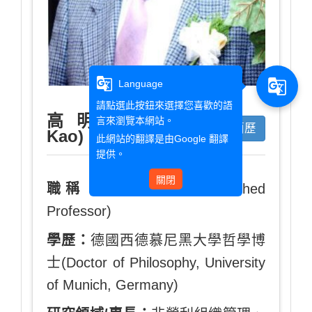
g_translate
g_translate
Language
請點選此按鈕來選擇您喜歡的語
高明瑞(Ming-Ruei
言來瀏覽本網站。
簡歷
Kao)
此網站的翻譯是由
Google 翻譯
提供。
關閉
職稱：
特聘教授(Distinguished
Professor)
學歷：
德國西德慕尼黑大學哲學博
士(Doctor of Philosophy, University
of Munich, Germany)