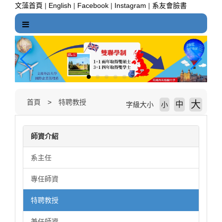
跳
文藻首頁
|
English
|
Facebook
|
Instagram
|
系友會臉書
到
主
要
內
容
區
塊
首頁
特聘教授
大
中
字級大小
小
師資介紹
系主任
專任師資
特聘教授
兼任師資