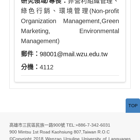
研究領域/專長：
非營利組織管理、
綠色行銷、環境管理(Non-profit
Organization Management,Green
Marketing, Environmental
Management)
郵件：
98001@mail.wzu.edu.tw
分機：
4112
TOP
高雄市三民區民族一路900號 TEL:+886-7-342-6031
900 Mintsu 1st Road Kaohsiung 807,Taiwan R.O.C
©Copyright 2018 Wenzao Ursuline University of Languages