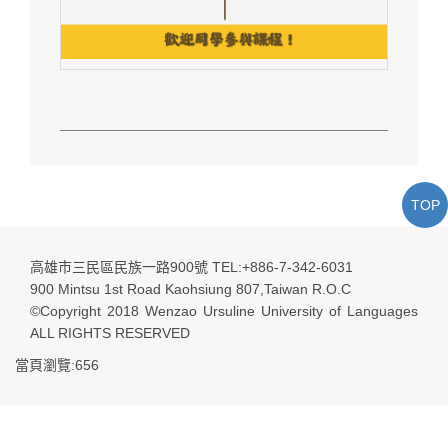
TOP
高雄市三民區民族一路900號 TEL:+886-7-342-6031
900 Mintsu 1st Road Kaohsiung 807,Taiwan R.O.C
©Copyright 2018 Wenzao Ursuline University of Languages
ALL RIGHTS RESERVED
當頁瀏覽:656