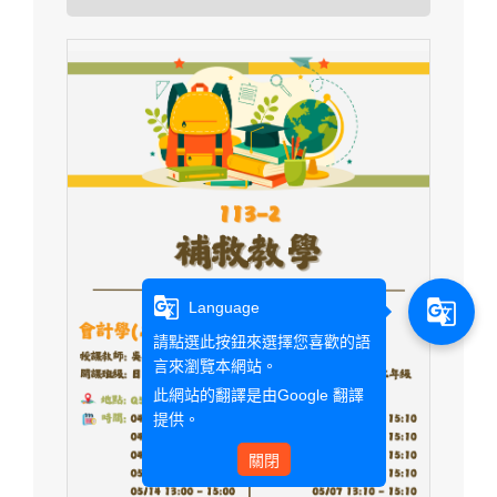
g_translate
g_translate
Language
請點選此按鈕來選擇您喜歡的語
言來瀏覽本網站。
此網站的翻譯是由
Google 翻譯
提供。
關閉