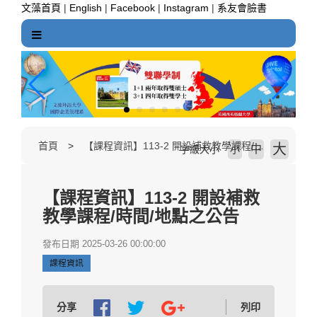
跳
文藻首頁
|
English
|
Facebook
|
Instagram
|
系友會臉書
到
主
要
內
容
區
塊
首頁
【課程資訊】113-2 開設補救教學課程/時間/地點之公告
大
中
字級大小
小
【課程資訊】113-2 開設補救
教學課程/時間/地點之公告
發布日期 2025-03-26 00:00:00
課程資訊
分享
列印