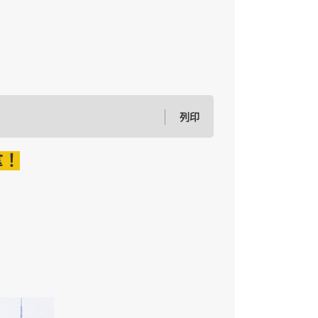
列印
拿！