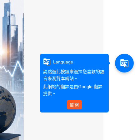
g_translate
g_translate
Language
請點選此按鈕來選擇您喜歡的語
言來瀏覽本網站。
此網站的翻譯是由
Google 翻譯
提供。
關閉