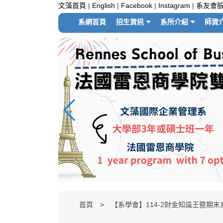
跳
文藻首頁
|
English
|
Facebook
|
Instagram
|
系友會
到
系網首頁
招生資訊
系所介紹
師資
主
要
內
容
區
塊
:::
首頁