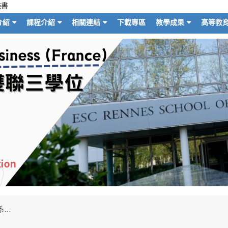
臉書
介紹
課程介紹
相關連結
下載專區
教學成果
高等教
【系學會】114-2財金知識王暨期末系大會