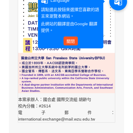
g_translate
g_translate
Language
請點選此按鈕來選擇您喜歡的語
言來瀏覽本網站。
此網站的翻譯是由
Google 翻譯
提供。
關閉
本案承辦人：國合處 國際交流組 胡齡勻
校內分機：#2614
電子郵件：
international.exchange@mail.wzu.edu.tw