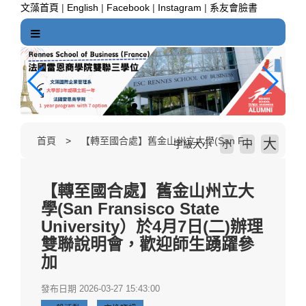
跳
文藻首頁
|
English
|
Facebook
|
Instagram
|
系友會臉書
到
主
要
內
容
區
塊
首頁
【轉至國合處】舊金山州立大學(San Fransisco State University）於4月7日(二)辦理雙聯說明會，歡迎師生踴躍參加
大
中
字級大小
小
【轉至國合處】舊金山州立大
學(San Fransisco State
University）於4月7日(二)辦理
雙聯說明會，歡迎師生踴躍參
加
發布日期 2026-03-27 15:43:00