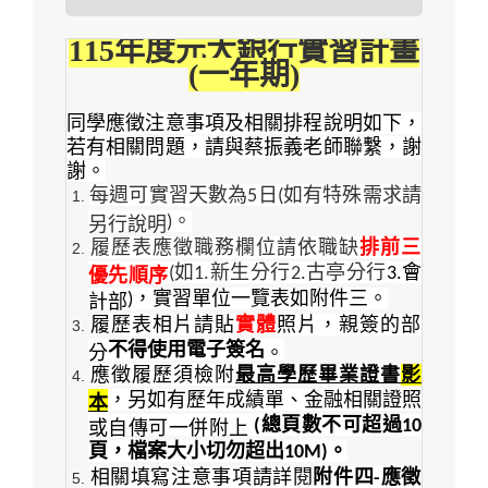
115年度元大銀行實習計畫
(一年期)
同學應徵注意事項及相關排程說明如下，
若有相關問題，請與蔡振義老師聯繫，謝
謝。
每週可實習天數為
日
如有特殊需求請
5
(
。
)
另行說明
履歷表應徵職務欄位請依職缺
排前三
如
新生分行
古亭分行
會
(
1.
2.
3.
優先順序
，實習單位一覽表如附件三。
)
計部
履歷表相片請貼
實體
照片，親簽的部
不得使用電子簽名
分
。
應徵履歷須檢附
最高學歷畢業證書
影
，另如有歷年成績單、金融相關證照
本
總頁數不可超過
(
10
或自傳可一併附上
頁，檔案大小切勿超出
。
10M)
相關填寫注意事項請詳閱
附件四
應徵
-