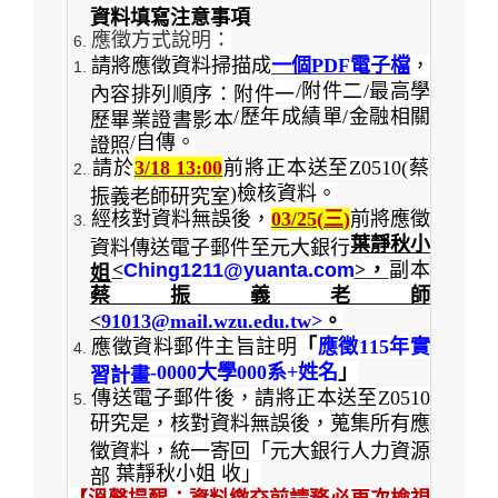
資料填寫注意事項
應徵方式說明：
請將應徵資料掃描成
一個
PDF
電子檔
，
/
附件二
/
最高學
內容排列順序：附件一
/
歷年成績單
/
金融相關
歷畢業證書影本
/
自傳。
證照
請於
3/18 13:00
前將正本送至
Z0510(
蔡
)
檢核資料。
振義老師研究室
經核對資料無誤後，
03/25(
三
)
前將應徵
葉靜秋小
資料傳送電子郵件至元大銀行
<
Ching1211@yuanta.com
>
，
副本
姐
蔡振義老師
<
91013@mail.wzu.edu.tw>
。
應徵資料郵件主旨註明
「
應徵
115
年實
-0000
大學
000
系
+
姓名
」
習計畫
傳送電子郵件後，請將正本送至
Z0510
研究是，核對資料無誤後，蒐集所有應
徵資料，統一寄回「元大銀行人力資源
葉靜秋小姐
收」
部