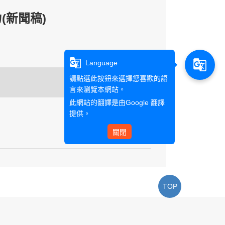
(新聞稿)
g_translate
g_translate
Language
請點選此按鈕來選擇您喜歡的語
列印
言來瀏覽本網站。
此網站的翻譯是由
Google 翻譯
提供。
關閉
TOP