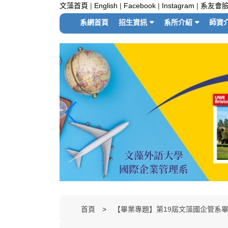
跳
文藻首頁
|
English
|
Facebook
|
Instagram
|
系友會
到
系網首頁
招生資訊
系所介紹
師資
主
要
內
容
區
塊
:::
首頁