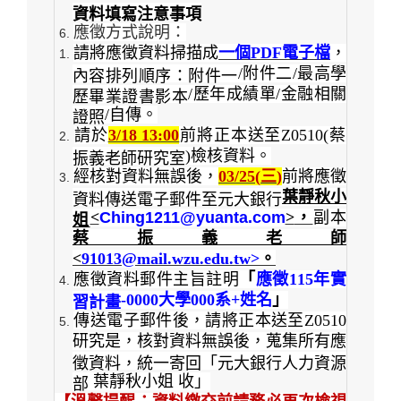
資料填寫注意事項
應徵方式說明：
請將應徵資料掃描成
一個
PDF
電子檔
，
/
附件二
/
最高學
內容排列順序：附件一
/
歷年成績單
/
金融相關
歷畢業證書影本
/
自傳。
證照
請於
3/18 13:00
前將正本送至
Z0510(
蔡
)
檢核資料。
振義老師研究室
經核對資料無誤後，
03/25(
三
)
前將應徵
葉靜秋小
資料傳送電子郵件至元大銀行
<
Ching1211@yuanta.com
>
，
副本
姐
蔡振義老師
<
91013@mail.wzu.edu.tw>
。
應徵資料郵件主旨註明
「
應徵
115
年實
-0000
大學
000
系
+
姓名
」
習計畫
傳送電子郵件後，請將正本送至
Z0510
研究是，核對資料無誤後，蒐集所有應
徵資料，統一寄回「元大銀行人力資源
葉靜秋小姐
收」
部