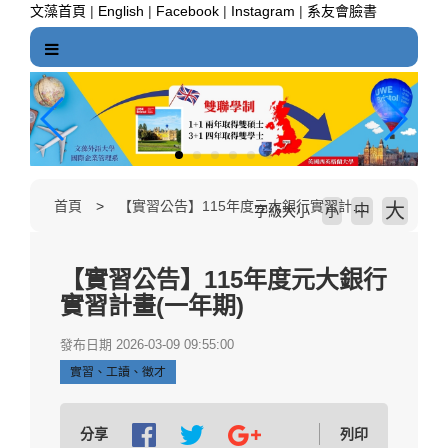
跳
文藻首頁
|
English
|
Facebook
|
Instagram
|
系友會臉書
到
主
要
內
容
區
塊
首頁
【實習公告】115年度元大銀行實習計畫(一年期)
大
中
字級大小
小
【實習公告】115年度元大銀行
實習計畫(一年期)
發布日期 2026-03-09 09:55:00
實習、工讀、徵才
分享
列印