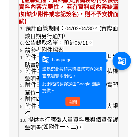
【溫馨提醒：資料繳交前請務必再次檢視
資料內容完整性，
若有資料或內容缺漏
如缺少附件或忘記簽名
，則不予安排面
(
)
試】
預計面談期間：
。
實際面
04/02-04/30
(
)
談日期另行通知
公告錄取名單：預計
。
05/11
請參考附件檔案
附件一、應徵人員基本資料表
(
相片請
g_translate
g_translate
Language
)
貼實體照片
請點選此按鈕來選擇您喜歡的語
附件二、應徵者個人資料保護隱私權
言來瀏覽本網站。
聲明書
此網站的翻譯是由
Google 翻譯
附件三、
115
年元大銀行產學合作實習
提供。
(
含總行
)
單位一覽表
附件四、應徵資料填寫注意事項
關閉
附件五、
115
年實習廠商資料
_
元大銀
行
提供本行應徵人員資料表與個資保護
(
如附件一、二
)
，
聲明書