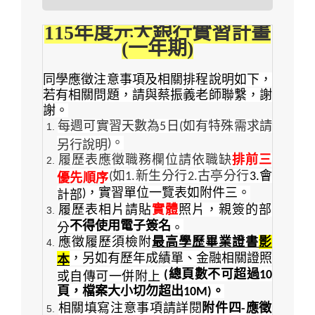
115年度元大銀行實習計畫
(一年期)
同學應徵注意事項及相關排程說明如下，
若有相關問題，請與蔡振義老師聯繫，謝
謝。
每週可實習天數為
日
如有特殊需求請
5
(
。
)
另行說明
履歷表應徵職務欄位請依職缺
排前三
如
新生分行
古亭分行
會
(
1.
2.
3.
優先順序
，實習單位一覽表如附件三。
)
計部
履歷表相片請貼
實體
照片，親簽的部
不得使用電子簽名
分
。
應徵履歷須檢附
最高學歷畢業證書
影
，另如有歷年成績單、金融相關證照
本
總頁數不可超過
(
10
或自傳可一併附上
頁，檔案大小切勿超出
。
10M)
相關填寫注意事項請詳閱
附件四
應徵
-