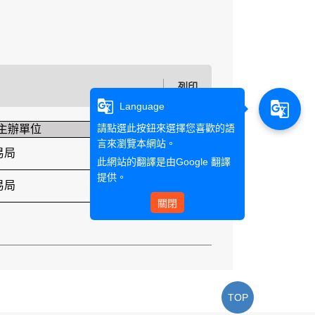
列印
g_translate
g_translate
Language
請點選此按鈕來選擇您喜歡的語
主辦單位
獎項
言來瀏覽本網站。
易局
團體獎第二名
此網站的翻譯是由
Google 翻譯
提供。
團體獎優等、個
易局
人獎優等
關閉
TOP