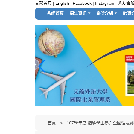
跳
文藻首頁
|
English
|
Facebook
|
Instagram
|
系友會
到
系網首頁
招生資訊
系所介紹
師資
主
要
內
容
區
塊
:::
首頁
107學年度 指導學生參與全國性競賽