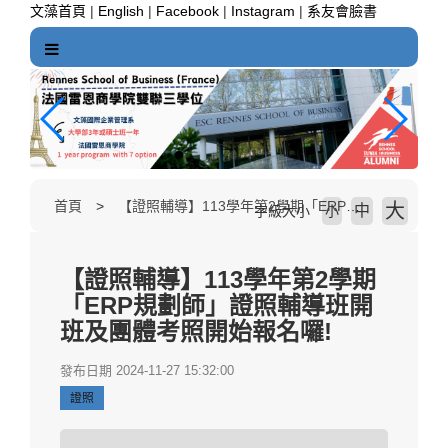
跳
文藻首頁
|
English
|
Facebook
|
Instagram
|
系友會臉書
到
主
要
內
容
區
塊
首頁
【證照輔導】113學年第2學期「ERP規劃師」證照輔導班開班及團體考照開始報名囉!
大
中
字級大小
小
【證照輔導】113學年第2學期
「ERP規劃師」證照輔導班開
班及團體考照開始報名囉!
發布日期 2024-11-27 15:32:00
證照