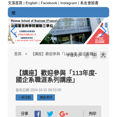
跳
文藻首頁
|
English
|
Facebook
|
Instagram
|
系友會臉書
到
主
要
內
容
區
塊
首頁
【講座】歡迎參與「113年度-國企系職涯系列講座」
大
中
字級大小
小
【講座】歡迎參與「113年度-
國企系職涯系列講座」
發布日期 2024-10-15 09:53:00
一般活動
講座資訊
分享
列印