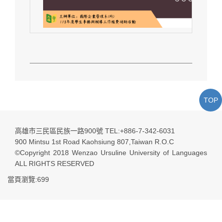
TOP
高雄市三民區民族一路900號 TEL:+886-7-342-6031
900 Mintsu 1st Road Kaohsiung 807,Taiwan R.O.C
©Copyright 2018 Wenzao Ursuline University of Languages
ALL RIGHTS RESERVED
當頁瀏覽:699