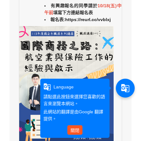
有興趣報名的同學請於
10/18(五)中
午前
填寫下方連結報名表
報名表:
https://reurl.cc/vvblxj
g_translate
g_translate
Language
請點選此按鈕來選擇您喜歡的語
言來瀏覽本網站。
此網站的翻譯是由
Google 翻譯
提供。
關閉