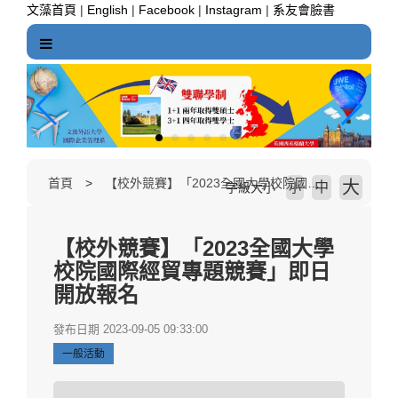
跳
文藻首頁
|
English
|
Facebook
|
Instagram
|
系友會臉書
到
主
要
內
容
區
塊
首頁
【校外競賽】「2023全國大學校院國際經貿專題競賽」即日開放報名
大
中
字級大小
小
【校外競賽】「2023全國大學
校院國際經貿專題競賽」即日
開放報名
發布日期 2023-09-05 09:33:00
一般活動