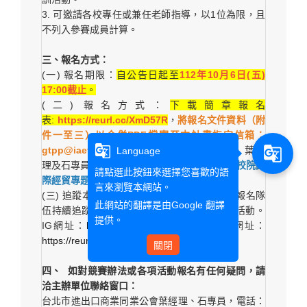
3. 可邀請各校專任或兼任老師指導，以1位為限，且
不列入參賽成員計算。
三、報名方式：
(一) 報名期限：
自公告日起至
112年10月6日(五)
17:00截止
。
(二) 報名方式：
下載簡章報名
表:
https://reurl.cc/XmD57R
，
將報名文件資料（附
件一至三）以合併PDF檔寄至本計畫指定信箱：
g_translate
g_translate
gtpp@iaetpe.org.tw及lily@ieatpe.org.tw
，葉經
Language
理及石專員，
電郵主旨請註明「2023全國大學校院國
請點選此按鈕來選擇您喜歡的語
際經貿專題競賽報名資料_團隊名稱」
。
言來瀏覽本網站。
(三) 追蹤本計畫IG及DCARD等社群平台：各報名隊
此網站的翻譯是由
Google 翻譯
伍持續追蹤本計畫社群IG、DCARD關注我們活動。
提供。
IG網址：
https://reurl.cc/EoqGp0
，DCARD網址：
https://reurl.cc/7kZRpD
關閉
四、
如對競賽辦法或各項活動報名有任何疑問，請
洽主辦單位聯絡窗口：
台北市進出口商業同業公會葉經理、石專員，電話：