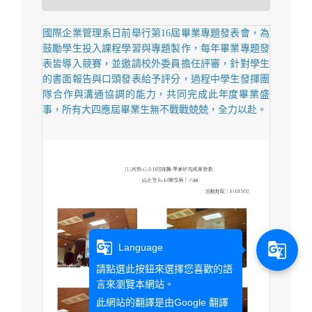
國際企業管理系日前舉行第16屆畢業專題發表會，為
鼓勵學生投入課程學習與專題製作，每年畢業專題發
表皆導入競賽，並邀請校外委員擔任評審，針對學生
的書面報告與口頭發表給予評分，過程中學生發揮團
隊合作與溝通協調的能力，共同完成此年度畢業盛
事，所有大四應屆畢業生無不戰戰兢兢，全力以赴。
g_translate
g_translate
Language
請點選此按鈕來選擇您喜歡的語
言來瀏覽本網站。
此網站的翻譯是由
Google 翻譯