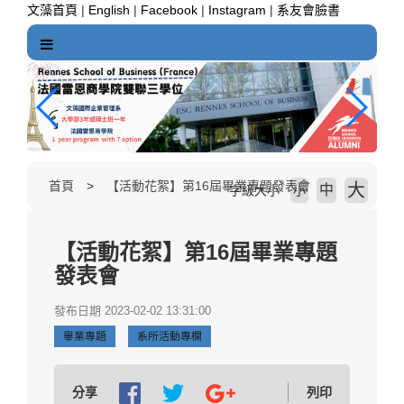
跳
文藻首頁
|
English
|
Facebook
|
Instagram
|
系友會臉書
到
主
要
內
容
區
塊
首頁
【活動花絮】第16屆畢業專題發表會
大
中
字級大小
小
【活動花絮】第16屆畢業專題
發表會
發布日期 2023-02-02 13:31:00
畢業專題
系所活動專欄
分享
列印